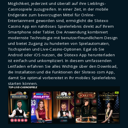
Möglichkeit, jederzeit und überall auf ihre Lieblings-
Casinospiele zuzugreifen. In einer Zeit, in der mobile
Endgeräte zum bevorzugten Mittel für Online-
Entertainment geworden sind, ermöglicht die Slotexo
Casino App ein nahtloses Spielerlebnis direkt auf Ihrem
Smartphone oder Tablet. Die Anwendung kombiniert
modernste Technologie mit benutzerfreundlichem Design
und bietet Zugang zu hunderten von Spielautomaten,
Tischspielen und Live-Casino-Optionen. Egal ob Sie
Android oder iOS nutzen, die Slotexo App herunterladen
ist einfach und unkompliziert. In diesem umfassenden
Leitfaden erfahren Sie alles Wichtige über den Download,
die Installation und die Funktionen der Slotexo com App,
damit Sie optimal vorbereitet in Ihr mobiles Spielerlebnis
starten können.