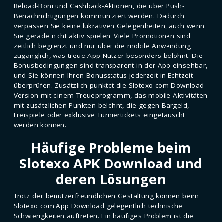
Reload-Boni und Cashback-Aktionen, die über Push-
Benachrichtigungen kommuniziert werden. Dadurch
verpassen Sie keine lukrativen Gelegenheiten, auch wenn
Sie gerade nicht aktiv spielen. Viele Promotionen sind
zeitlich begrenzt und nur über die mobile Anwendung
zugänglich, was treue App-Nutzer besonders belohnt. Die
Bonusbedingungen sind transparent in der App einsehbar,
und Sie können Ihren Bonusstatus jederzeit in Echtzeit
überprüfen. Zusätzlich punktet die Slotexo com Download
Version mit einem Treueprogramm, das mobile Aktivitäten
mit zusätzlichen Punkten belohnt, die gegen Bargeld,
Freispiele oder exklusive Turniertickets eingetauscht
werden können.
Häufige Probleme beim
Slotexo APK Download und
deren Lösungen
Trotz der benutzerfreundlichen Gestaltung können beim
Slotexo com App Download gelegentlich technische
Schwierigkeiten auftreten. Ein häufiges Problem ist die