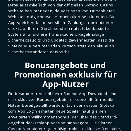
Datei ausschließlich von der offiziellen Slotexo Casino
Website herunterladen, da Versionen von Drittanbieter-
Websites möglicherweise manipuliert sein könnten. Die
App speichert keine sensiblen Zahlungsinformationen
direkt auf Ihrem Gerät, sondern nutzt tokenbasierte
Systeme für sichere Transaktionen. Regelmäßige
Sicherheitsaudits und Updates gewährleisten, dass die
Slotexo APK herunterladen Version stets den aktuellen
Sicherheitsstandards entspricht.
Bonusangebote und
Promotionen exklusiv für
App-Nutzer
Ein besonderer Vorteil beim Slotexo App Download sind
die exklusiven Bonusangebote, die speziell für mobile
Nutzer bereitgestellt werden. Nach dem ersten Slotexo
com App Login erhalten neue Spieler häufig einen
erweiterten Willkommensbonus, der über das Standard-
Angebot der Desktop-Version hinausgeht. Die Slotexo
Casino App bietet regelmäßig mobile-exklusive Freispiele,