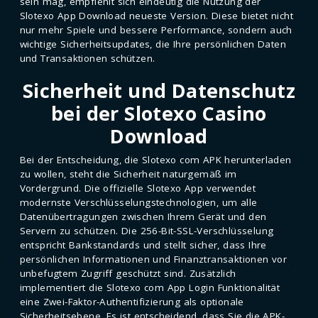
sein mag, empfiehlt sich eindeutig die Nutzung der
Slotexo App Download neueste Version. Diese bietet nicht
nur mehr Spiele und bessere Performance, sondern auch
wichtige Sicherheitsupdates, die Ihre persönlichen Daten
und Transaktionen schützen.
Sicherheit und Datenschutz
bei der Slotexo Casino
Download
Bei der Entscheidung, die Slotexo com APK herunterladen
zu wollen, steht die Sicherheit naturgemäß im
Vordergrund. Die offizielle Slotexo App verwendet
modernste Verschlüsselungstechnologien, um alle
Datenübertragungen zwischen Ihrem Gerät und den
Servern zu schützen. Die 256-Bit-SSL-Verschlüsselung
entspricht Bankstandards und stellt sicher, dass Ihre
persönlichen Informationen und Finanztransaktionen vor
unbefugtem Zugriff geschützt sind. Zusätzlich
implementiert die Slotexo com App Login Funktionalität
eine Zwei-Faktor-Authentifizierung als optionale
Sicherheitsebene. Es ist entscheidend, dass Sie die APK-