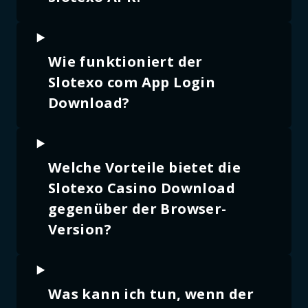
Wie funktioniert der
Slotexo com App Login
Download?
Welche Vorteile bietet die
Slotexo Casino Download
gegenüber der Browser-
Version?
Was kann ich tun, wenn der